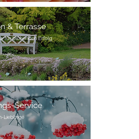
on & Terrasse
 für blühenden Erfolg
ngs-Service
n-Lieblinge