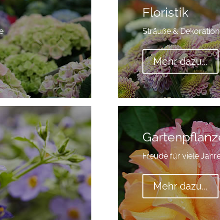
Floristik
e
Sträuße & Dekoratio
Mehr dazu...
Gartenpflanz
Freude für viele Jahre
Mehr dazu...