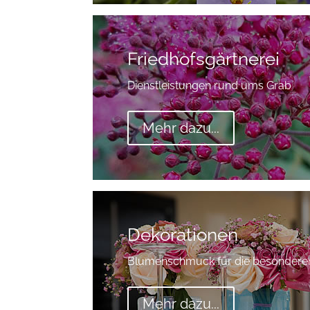
Friedhofsgärtnerei
Dienstleistungen rund ums Grab
Mehr dazu...
Dekorationen
Blumenschmuck für die besondere
Mehr dazu...