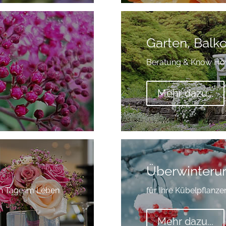
Garten, Balk
Beratung & Know How
Mehr dazu...
Überwinteru
n Tage im Leben
für Ihre Kübelpflanze
Mehr dazu...