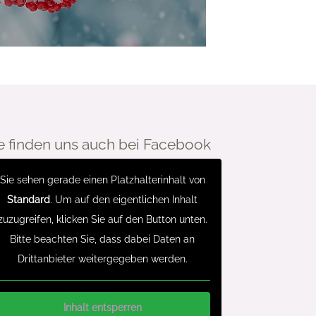
e finden uns auch bei Facebook
Sie sehen gerade einen Platzhalterinhalt von
Standard
. Um auf den eigentlichen Inhalt
zuzugreifen, klicken Sie auf den Button unten.
Bitte beachten Sie, dass dabei Daten an
Drittanbieter weitergegeben werden.
Inhalt entsperren